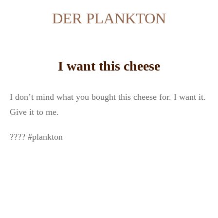
DER PLANKTON
I want this cheese
I don’t mind what you bought this cheese for. I want it.
Give it to me.
????⁣⁣⁣⁣⁣⁣⁣⁣⁣⁣⁣⁣⁣ #plankton